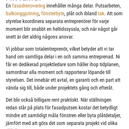
En
fasadrenovering
innehåller många delar. Putsarbeten,
balkonggjutning
,
fönsterbyte
, plåt och ibland
tak
. Att som
styrelse koordinera separata entreprenörer för varje
moment blir snabbt en heltidssyssla, och när något går
snett är det aldrig någons ansvar.
Vi jobbar som totalentreprenör, vilket betyder att vi tar
hand om samtliga delar i en och samma entreprenad. Ni
får en dedikerad projektledare som håller ihop tidplanen,
samordnar alla moment och rapporterar löpande till
styrelsen. Det innebär ett avtal, en garanti och en part att
vända sig till, både under projektets gång och efteråt.
Det blir också billigare rent praktiskt. När ställningen
redan står på plats för fasadputsen kostar det betydligt
mindre att samtidigt måla fönstren eller byta plåtdetaljer,
jämfört med att göra det som separata projekt vid olika