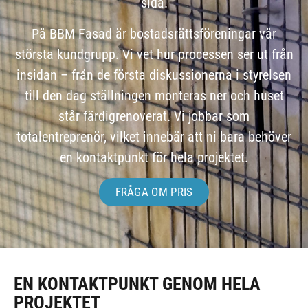
sida.
På BBM Fasad är bostadsrättsföreningar vår
största kundgrupp. Vi vet hur processen ser ut från
insidan – från de första diskussionerna i styrelsen
till den dag ställningen monteras ner och huset
står färdigrenoverat. Vi jobbar som
totalentreprenör, vilket innebär att ni bara behöver
en kontaktpunkt för hela projektet.
FRÅGA OM PRIS
EN KONTAKTPUNKT GENOM HELA
PROJEKTET