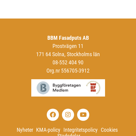
BBM Fasadputs AB
Prostvägen 11
171 64 Solna, Stockholms län
08-552 404 90
Org.nr 556705-3912
F
I
Y
a
n
o
c
s
u
e
t
t
Nyheter
KMA-policy
Integritetspolicy
Cookies
b
a
u
Stadsdelar