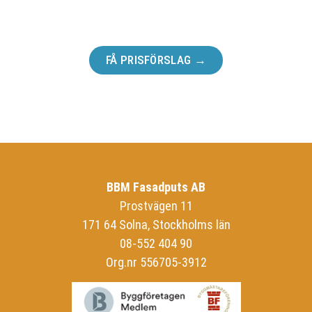
Ta första steget för ert projekt.
FÅ PRISFÖRSLAG →
BBM Fasadputs AB
Prostvägen 11
171 64 Solna, Stockholms län
08-552 404 90
Org.nr 556705-3912