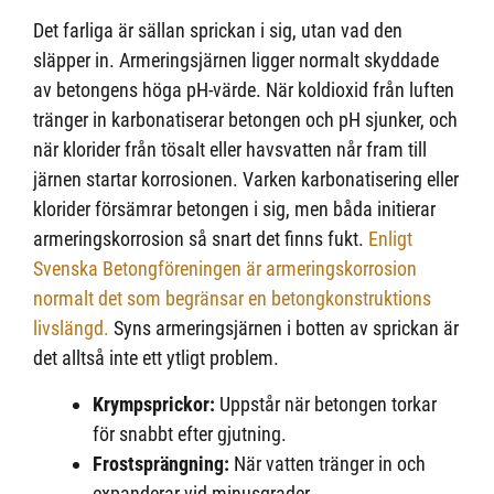
Det farliga är sällan sprickan i sig, utan vad den
släpper in. Armeringsjärnen ligger normalt skyddade
av betongens höga pH-värde. När koldioxid från luften
tränger in karbonatiserar betongen och pH sjunker, och
när klorider från tösalt eller havsvatten når fram till
järnen startar korrosionen. Varken karbonatisering eller
klorider försämrar betongen i sig, men båda initierar
armeringskorrosion så snart det finns fukt.
Enligt
Svenska Betongföreningen är armeringskorrosion
normalt det som begränsar en betongkonstruktions
livslängd.
Syns armeringsjärnen i botten av sprickan är
det alltså inte ett ytligt problem.
Krympsprickor:
Uppstår när betongen torkar
för snabbt efter gjutning.
Frostsprängning:
När vatten tränger in och
expanderar vid minusgrader.