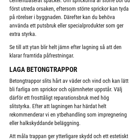
cementbaserat spackel. Om sprickorna är större bör du
först utreda orsaken, eftersom större sprickor kan tyda
på rörelser i byggnaden. Därefter kan du behöva
använda ett putsbruk eller specialprodukter som ger
extra styrka.
Se till att ytan blir helt jämn efter lagning så att den
klarar framtida påfrestningar.
LAGA BETONGTRAPPOR
Betongtrappor slits hårt av väder och vind och kan lätt
bli farliga om sprickor och ojämnheter uppstår. Välj
därför ett frosttåligt reparationsbruk med hög
slitstyrka. Efter att lagningen har härdat helt
rekommenderar vi en ytbehandling som impregnering
eller halkskyddande beläggning.
Att måla trappan ger ytterligare skydd och ett estetiskt