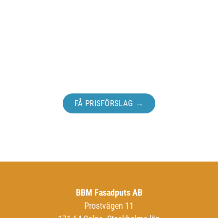
Ta första steget för ert projekt.
FÅ PRISFÖRSLAG →
BBM Fasadputs AB
Prostvägen 11