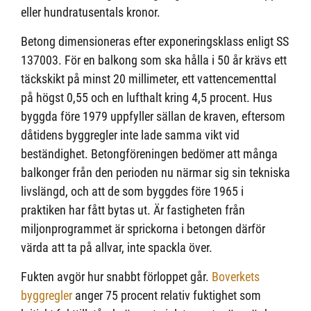
eller hundratusentals kronor.
Betong dimensioneras efter exponeringsklass enligt SS
137003. För en balkong som ska hålla i 50 år krävs ett
täckskikt på minst 20 millimeter, ett vattencementtal
på högst 0,55 och en lufthalt kring 4,5 procent. Hus
byggda före 1979 uppfyller sällan de kraven, eftersom
dåtidens byggregler inte lade samma vikt vid
beständighet. Betongföreningen bedömer att många
balkonger från den perioden nu närmar sig sin tekniska
livslängd, och att de som byggdes före 1965 i
praktiken har fått bytas ut. Är fastigheten från
miljonprogrammet är sprickorna i betongen därför
värda att ta på allvar, inte spackla över.
Fukten avgör hur snabbt förloppet går.
Boverkets
byggregler
anger 75 procent relativ fuktighet som