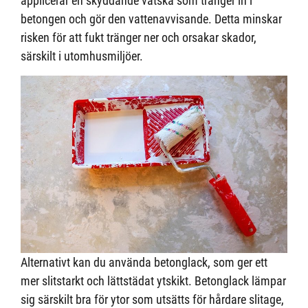
applicerar en skyddande vätska som tränger in i
betongen och gör den vattenavvisande. Detta minskar
risken för att fukt tränger ner och orsakar skador,
särskilt i utomhusmiljöer.
Alternativt kan du använda betonglack, som ger ett
mer slitstarkt och lättstädat ytskikt. Betonglack lämpar
sig särskilt bra för ytor som utsätts för hårdare slitage,