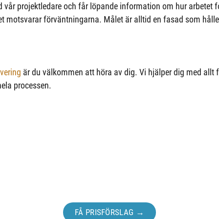
vår projektledare och får löpande information om hur arbetet fort
motsvarar förväntningarna. Målet är alltid en fasad som håller
vering
är du välkommen att höra av dig. Vi hjälper dig med allt f
 hela processen.
Ta första steget för ert projekt.
FÅ PRISFÖRSLAG →