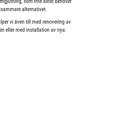
omgjutning, som inte alltid behöver
tsammare alternativet.
älper vi även till med renovering av
n eller med installation av nya.