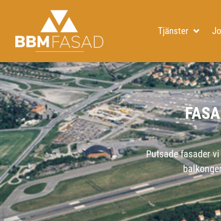
Hoppa
till
Tjänster
Jo
innehåll
FASA
Putsade fasader vi 
balkonge