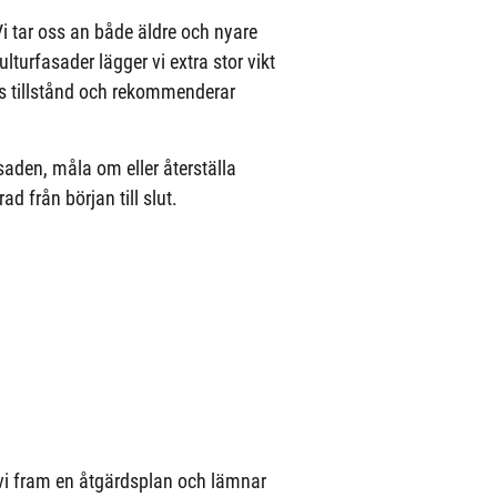
 tar oss an både äldre och nyare
turfasader lägger vi extra stor vikt
ens tillstånd och rekommenderar
saden, måla om eller återställa
d från början till slut.
 vi fram en åtgärdsplan och lämnar